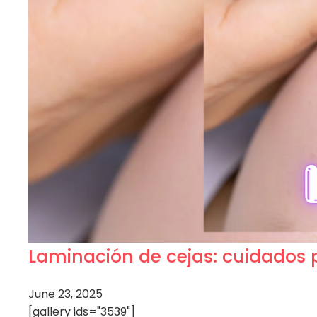
Laminación de cejas: cuidados 
June 23, 2025
[gallery ids="3539"]