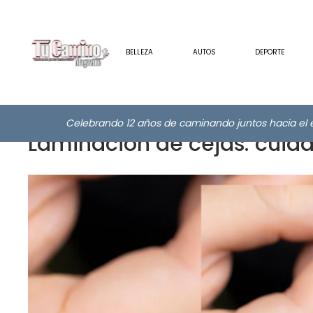
BELLEZA
AUTOS
DEPORTE
Celebrando 12 años de caminando juntos hacia el e
Laminación de cejas: cuida