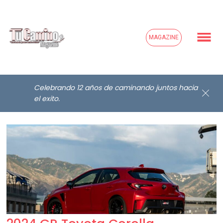
MAGAZINE
Celebrando 12 años de caminando juntos hacia
2024 GR Toyota Corolla
el exito.