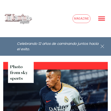
MAGAZINE
Celebrando 12 años de caminando juntos hacia
Mbappe x Real Madrid
el exito.