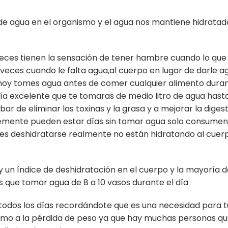
agua en el organismo y el agua nos mantiene hidratados 
eces tienen la sensación de tener hambre cuando lo que
 veces cuando le falta agua,al cuerpo en lugar de darle 
 hoy tomes agua antes de comer cualquier alimento durant
ía excelente que te tomaras de medio litro de agua hasta
 de eliminar las toxinas y la grasa y a mejorar la digesti
ente pueden estar días sin tomar agua solo consumen ca
o es deshidratarse realmente no están hidratando al cuer
 un índice de deshidratación en el cuerpo y la mayoría 
es que tomar agua de 8 a 10 vasos durante el día
todos los días recordándote que es una necesidad para tu
simo a la pérdida de peso ya que hay muchas personas que