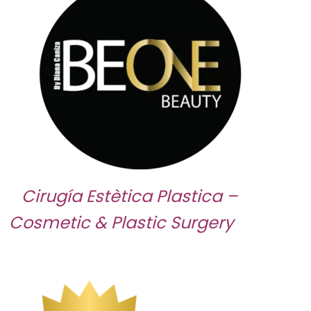
Cirugía Estètica Plastica –
Cosmetic & Plastic Surgery