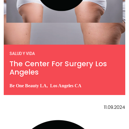
SALUD Y VIDA
The Center For Surgery Los
Angeles
Be One Beauty LA, Los Angeles CA
11.09.2024