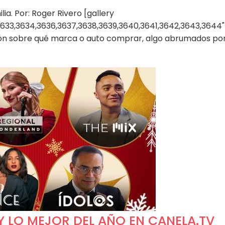
ia. Por: Roger Rivero [gallery
633,3634,3636,3637,3638,3639,3640,3641,3642,3643,3644"] 
n sobre qué marca o auto comprar, algo abrumados por
 Y LO MEJOR DEL AÑO EN CANELA.TV