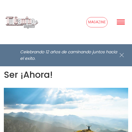
MAGAZINE
Celebrando 12 años de caminando juntos hacia
El Momento Perfecto Puede
el exito.
Ser ¡Ahora!