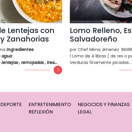
e Lentejas con
Lomo Relleno, Est
y Zanahorias
Salvadoreño
rna
Ingredientes
:
por Chef Mirna Jimenez INGR
de agua
1 Lomo de 4 libras ( de res o 
 lentejas , remojadas , tres…
Verduras finamente picadas…
DEPORTE
ENTRETENIMIENTO
NEGOCIOS Y FINANZAS
REFLEXIÓN
LEGAL